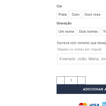
Cor
Prata
Ouro
Ouro rose
Gravação
Um nome
Dois nomes
T
Escreva o(s) nome(s) que dese
(Separe os nomes por vírgula)
ADICIONAR 