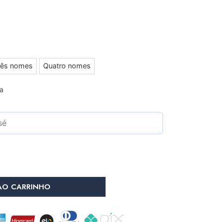
rês nomes
Quatro nomes
ja
AO CARRINHO