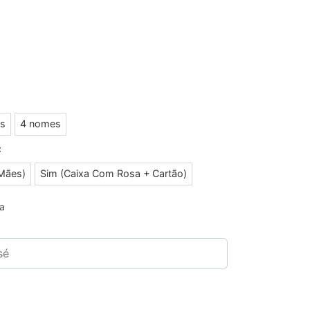
s
4 nomes
:
Mães)
Sim (Caixa Com Rosa + Cartão)
ja