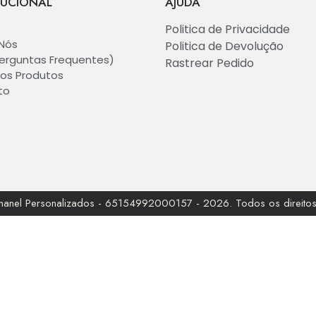
TUCIONAL
AJUDA
Politica de Privacidade
Nós
Politica de Devolução
erguntas Frequentes)
Rastrear Pedido
os Produtos
to
unanel Personalizados - 65154992000157 - 2026. Todos os direitos