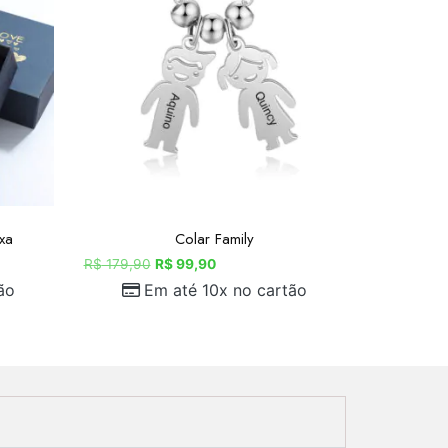
xa
Colar Family
R$
179,90
R$
99,90
ão
Em até 10x no cartão