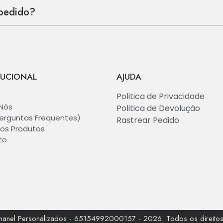
pedido?
TUCIONAL
AJUDA
Politica de Privacidade
Nós
Politica de Devolução
erguntas Frequentes)
Rastrear Pedido
os Produtos
to
unanel Personalizados - 65154992000157 - 2026. Todos os direitos